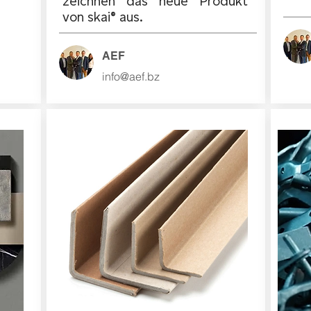
zeichnen das neue Produkt
von skai® aus.
AEF
info@aef.bz