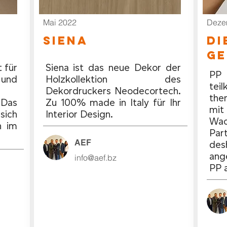
Mai 2022
Deze
SIENA
di
ge
t für
Siena ist das neue Dekor der
PP 
und
Holzkollektion des
teilk
Dekordruckers Neodecortech.
the
Das
Zu 100% made in Italy für Ihr
mit
sich
Interior Design.
Wac
h im
Par
AEF
des
ang
info@aef.bz
PP 