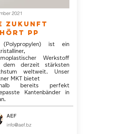
mber 2021
e zukunft
hört pp
(Polypropylen) ist ein
ristalliner,
rmoplastischer Werkstoff
 dem derzeit stärksten
hstum weltweit. Unser
tner MKT bietet
halb bereits perfekt
epasste Kantenbänder in
an.
AEF
info@aef.bz