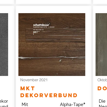
November 2021
Oktob
MKT
D
DEKORVERBUND
ekor
Die
Mit Alpha-Tape®
nd
Neo