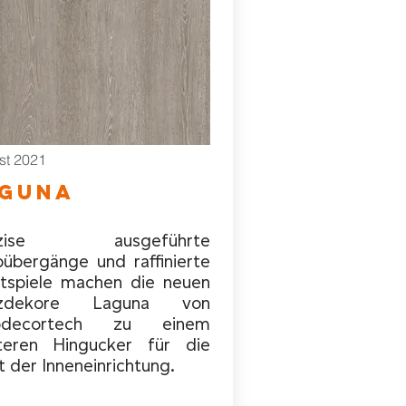
st 2021
aguna
äzise ausgeführte
bübergänge und raffinierte
htspiele machen die neuen
lzdekore Laguna von
odecortech zu einem
teren Hingucker für die
t der Inneneinrichtung.