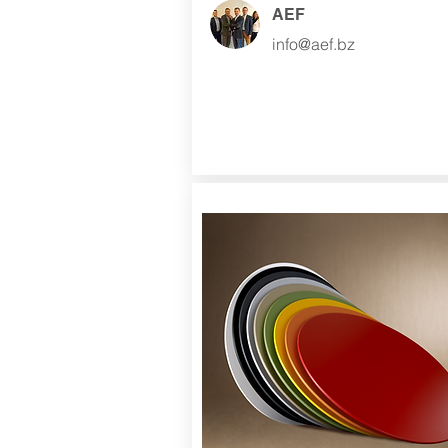
AEF
info@aef.bz