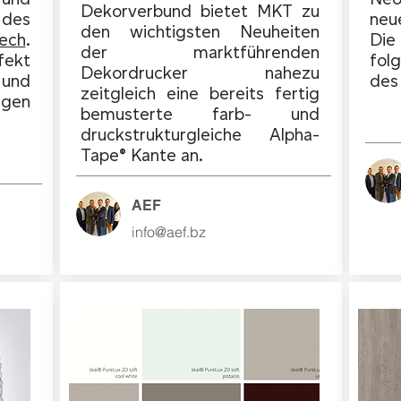
Dekorverbund bietet MKT zu
 des
neu
den wichtigsten Neuheiten
ech
.
Die
der marktführenden
fekt
fol
Dekordrucker nahezu
und
des
zeitgleich eine bereits fertig
igen
bemusterte farb- und
druckstrukturgleiche Alpha-
Tape® Kante an.
AEF
info@aef.bz