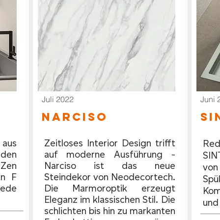
Juli 2022
Juni 
NarcisO
SI
aus
Zeitloses Interior Design trifft
Red
iden
auf moderne Ausführung -
SINT
 Zen
Narciso ist das neue
von
en F
Steindekor von Neodecortech.
Spü
ede
Die Marmoroptik erzeugt
Kom
Eleganz im klassischen Stil. Die
und
schlichten bis hin zu markanten