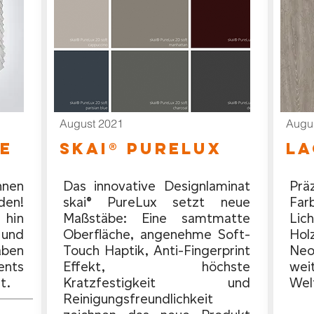
August 2021
Augu
e
SKAI® pURELUX
L
nen
Das innovative Designlaminat
Pr
den!
skai® PureLux setzt neue
Far
 hin
Maßstäbe: Eine samtmatte
Lic
und
Oberfläche, angenehme Soft-
Ho
aben
Touch Haptik, Anti-Fingerprint
Ne
nts
Effekt, höchste
wei
it.
Kratzfestigkeit und
Wel
Reinigungsfreundlichkeit