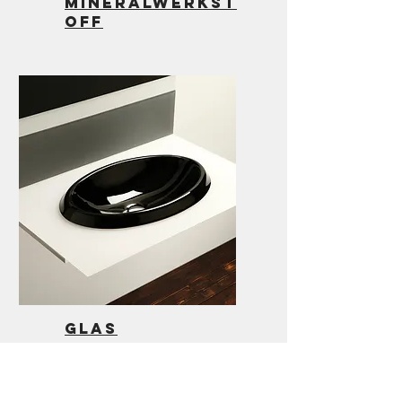
mineralwerkst
off
glas